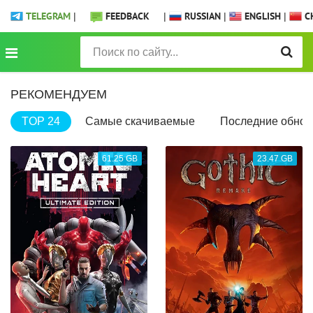
TELEGRAM
|
FEEDBACK
|
RUSSIAN
|
ENGLISH
|
CH
РЕКОМЕНДУЕМ
TOP 24
Самые скачиваемые
Последние обнов
61.25 GB
23.47 GB