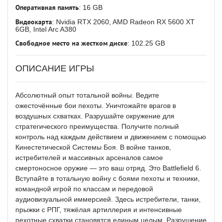
Оперативная память
: 16 GB
Видеокарта
: Nvidia RTX 2060, AMD Radeon RX 5600 XT
6GB, Intel Arc A380
Свободное место на жестком диске
: 102.25 GB
ОПИСАНИЕ ИГРЫ
Абсолютный опыт тотальной войны. Ведите
ожесточённые бои пехоты. Уничтожайте врагов в
воздушных схватках. Разрушайте окружение для
стратегического преимущества. Получите полный
контроль над каждым действием и движением с помощью
Кинестетической Системы Боя. В войне танков,
истребителей и массивных арсеналов самое
смертоносное оружие — это ваш отряд. Это Battlefield 6.
Вступайте в тотальную войну с боями пехоты и техники,
командной игрой по классам и передовой
аудиовизуальной иммерсией. Здесь истребители, танки,
прыжки с РПГ, тяжёлая артиллерия и интенсивные
пехотные схватки становятся единым целым. Разрушение