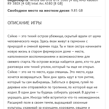
Видеокарта
: Nvidia GeForce GTX 1080 [4 GB] AMD Radeon
R9 380X [4 GB] Intel Arc A580 [8 GB]
Свободное место на жестком диске
: 9.85 GB
ОПИСАНИЕ ИГРЫ
Сэйкю — это тихий остров-убежище, скрытый вдали от шума
человеческого мира. Здесь ёкаи живут в гармонии с
природой и сменой времен года. Ты и твоя сестра начинаете
новую жизнь в старом фермерском доме — месте,
наполненном воспоминаниями и возможностями для
свежего старта. На острове всегда найдется дело, кто-то для
разговора или тихий уголок, который ты еще не открыл.
Сэйкю — это не то место, куда спешишь. Это место, куда
хочется возвращаться. Твои дни здесь идут в том ритме,
который ты сам выбираешь. Заботься о ферме, гуляй по
деревне или отправляйся по тропинке, по которой еще не
ходил. В одни дни ты будешь собирать урожай. В другие —
украшать дом. Иногда тебе встретится что-то неожиданное.
Расширяй поля в своем темпе, выращивай сезонные
культуры, ухаживай за курицами, коровами, овцами и