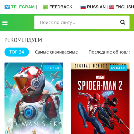
TELEGRAM
|
FEEDBACK
|
RUSSIAN
|
ENGLISH
РЕКОМЕНДУЕМ
TOP 24
Самые скачиваемые
Последние обновлен
17.49 GB
69.04 GB