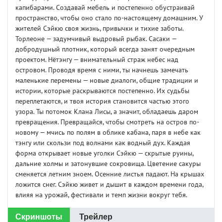
капибарами. Создавай мебель и постепенно обустраивай
пространство, чтобы оно стало по-настоящему домашним. У
жителей Сэйкю своя жизнь, привычки и тихие заботы.
Торлеоне — задумчивый выдровый рыбак. Сасаки —
добродушный плотник, который всегда занят очередным
проектом. Нётэнгу — внимательный страж небес над
островом. Проводя время с ними, ты начнешь замечать
маленькие перемены — новые диалоги, общие традиции и
истории, которые раскрываются постепенно. Их судьбы
переплетаются, и твоя история становится частью этого
узора. Ты потомок Клана Лисы, а значит, обладаешь даром
превращения. Превращайся, чтобы смотреть на остров по-
новому — мчись по полям в облике кабана, паря в небе как
тэнгу или скользи под волнами как водный дух. Каждая
форма открывает новые уголки Сэйкю — скрытые руины,
дальние холмы и затонувшие сокровища. Цветение сакуры
сменяется летним зноем. Осенние листья падают. На крышах
ложится снег. Сэйкю живет и дышит в каждом времени года,
влияя на урожай, фестивали и темп жизни вокруг тебя.
Скриншоты
Трейлер