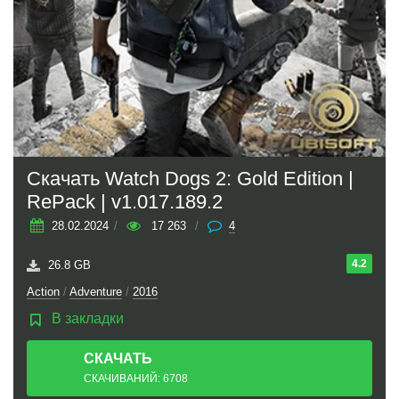
Скачать Watch Dogs 2: Gold Edition |
RePack | v1.017.189.2
28.02.2024
/
17 263
/
4
4.2
26.8 GB
Action
/
Adventure
/
2016
В закладки
СКАЧАТЬ
ТОРРЕНТ
СКАЧИВАНИЙ: 6708