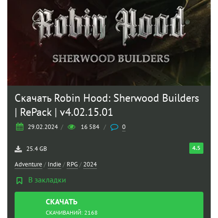
Скачать Robin Hood: Sherwood Builders
| RePack | v4.02.15.01
29.02.2024
/
16 584
/
0
4.5
25.4 GB
Adventure
/
Indie
/
RPG
/
2024
В закладки
СКАЧАТЬ
ТОРРЕНТ
СКАЧИВАНИЙ: 2168