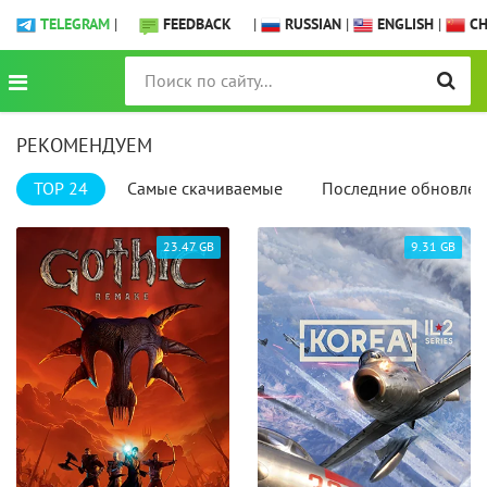
TELEGRAM
|
FEEDBACK
|
RUSSIAN
|
ENGLISH
|
CH
РЕКОМЕНДУЕМ
TOP 24
Самые скачиваемые
Последние обновлен
23.47 GB
9.31 GB