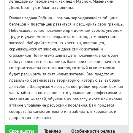
легендарных персонажей, как леди Мэрион, Маленький
Джон, брат Тук и Алан из Лощины.
Главная задача Робина – помочь зарождающейся общине
беглецов и повстанцев развиться и расширить свои границы.
Небольшое лесное поселение при должной заботе, упорном
труде и удаче может превратиться в город с множеством
жителей. Набирайте местных крестьян, повстанцев,
скрывающихся от закона, и даже самих жителей и
стражников Ноттингема для вашего поселения, в котором
найдут приют все изгнанники. Ваше приключение начнется
со строительства лесного лагеря, который вскоре можно
будет расширить за счет новых жителей. Вам предстоит
правильно организовать территорию, которую вы выбрали
для себя в Шервудском лесу для постройки деревни. Важная
часть заботы о поселении – это управление профессиями и
заданиями жителей, обучение их ремеслу, охоте или охране,
а также управление ресурсами поселения. Вам придется
собирать их самостоятельно или забирать в караванах и
дворянских поместьях.
Скриншоты
Трейлер
Особенности релиза