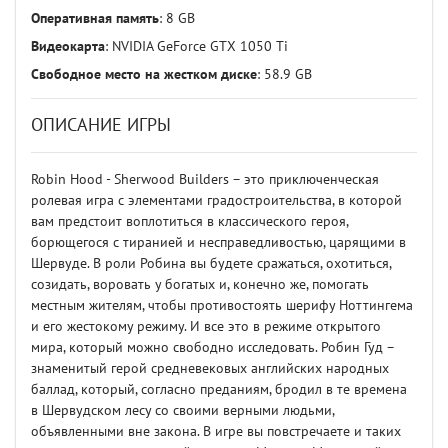
Оперативная память
: 8 GB
Видеокарта
: NVIDIA GeForce GTX 1050 Ti
Свободное место на жестком диске
: 58.9 GB
ОПИСАНИЕ ИГРЫ
Robin Hood - Sherwood Builders – это приключенческая
ролевая игра с элементами градостроительства, в которой
вам предстоит воплотиться в классического героя,
борющегося с тиранией и несправедливостью, царящими в
Шервуде. В роли Робина вы будете сражаться, охотиться,
созидать, воровать у богатых и, конечно же, помогать
местным жителям, чтобы противостоять шерифу Ноттингема
и его жестокому режиму. И все это в режиме открытого
мира, который можно свободно исследовать. Робин Гуд –
знаменитый герой средневековых английских народных
баллад, который, согласно преданиям, бродил в те времена
в Шервудском лесу со своими верными людьми,
объявленными вне закона. В игре вы повстречаете и таких